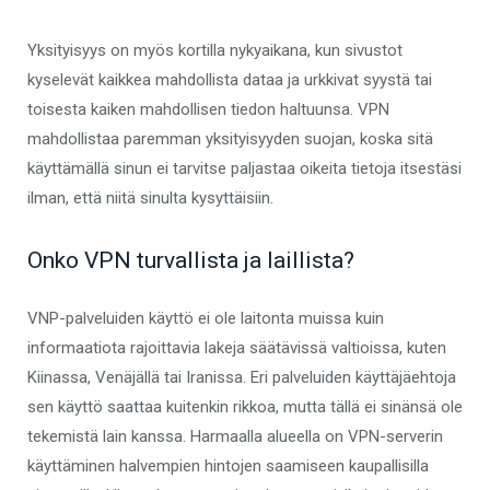
Yksityisyys on myös kortilla nykyaikana, kun sivustot
kyselevät kaikkea mahdollista dataa ja urkkivat syystä tai
toisesta kaiken mahdollisen tiedon haltuunsa. VPN
mahdollistaa paremman yksityisyyden suojan, koska sitä
käyttämällä sinun ei tarvitse paljastaa oikeita tietoja itsestäsi
ilman, että niitä sinulta kysyttäisiin.
Onko VPN turvallista ja laillista?
VNP-palveluiden käyttö ei ole laitonta muissa kuin
informaatiota rajoittavia lakeja säätävissä valtioissa, kuten
Kiinassa, Venäjällä tai Iranissa. Eri palveluiden käyttäjäehtoja
sen käyttö saattaa kuitenkin rikkoa, mutta tällä ei sinänsä ole
tekemistä lain kanssa. Harmaalla alueella on VPN-serverin
käyttäminen halvempien hintojen saamiseen kaupallisilla