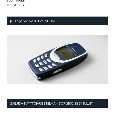
SuomiMobiili
Mobiiliblogi
JOLLA JA SATAVUOTIAS SUOMI
SAILFISH-KÄYTTÖJÄRJESTELMÄ – SOPISIKO SE SINULLE?