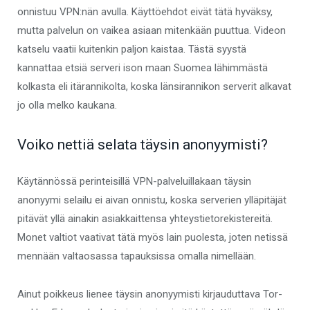
onnistuu VPN:nän avulla. Käyttöehdot eivät tätä hyväksy,
mutta palvelun on vaikea asiaan mitenkään puuttua. Videon
katselu vaatii kuitenkin paljon kaistaa. Tästä syystä
kannattaa etsiä serveri ison maan Suomea lähimmästä
kolkasta eli itärannikolta, koska länsirannikon serverit alkavat
jo olla melko kaukana.
Voiko nettiä selata täysin anonyymisti?
Käytännössä perinteisillä VPN-palveluillakaan täysin
anonyymi selailu ei aivan onnistu, koska serverien ylläpitäjät
pitävät yllä ainakin asiakkaittensa yhteystietorekistereitä.
Monet valtiot vaativat tätä myös lain puolesta, joten netissä
mennään valtaosassa tapauksissa omalla nimellään.
Ainut poikkeus lienee täysin anonyymisti kirjauduttava Tor-