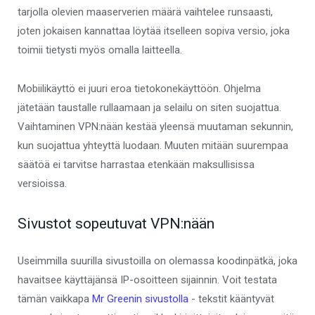
tarjolla olevien maaserverien määrä vaihtelee runsaasti,
joten jokaisen kannattaa löytää itselleen sopiva versio, joka
toimii tietysti myös omalla laitteella.
Mobiilikäyttö ei juuri eroa tietokonekäyttöön. Ohjelma
jätetään taustalle rullaamaan ja selailu on siten suojattua.
Vaihtaminen VPN:nään kestää yleensä muutaman sekunnin,
kun suojattua yhteyttä luodaan. Muuten mitään suurempaa
säätöä ei tarvitse harrastaa etenkään maksullisissa
versioissa.
Sivustot sopeutuvat VPN:nään
Useimmilla suurilla sivustoilla on olemassa koodinpätkä, joka
havaitsee käyttäjänsä IP-osoitteen sijainnin. Voit testata
tämän vaikkapa
Mr Greenin sivustolla
- tekstit kääntyvät