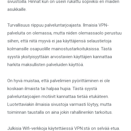
sivustoilla. Hinnat kun on usein rukattu sopiviksi eri maiden
asukkaille.
Turvallisuus riippuu palveluntarjoajasta. Ilmaisia VPN-
palveluita on olemassa, mutta niiden olemassaolo perustuu
siihen, että niitä myyvä ei jaa käyttäjiensä selaustietoja
kolmansille osapuolille mainostustarkoituksissa. Tästä
syystä yksityisyyttään arvostavien käyttäjien kannattaa
harkita maksullisten palveluiden käyttöä.
On hyvä muistaa, että palvelimien pyörittäminen ei ole
koskaan ilmaista tai halpaa hupia. Tästä syystä
palveluntarjoajien motiivit kannattaa tietää etukäteen.
Luotettaviakin ilmaisia sivustoja varmasti löytyy, mutta
toiminnan taustalla on aina jokin rahallinenkin tarkoitus.
Julkisia Wifi-verkkoja käytettäessä VPN:stä on selvää etua.