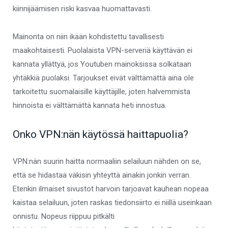
kiinnijäämisen riski kasvaa huomattavasti.
Mainonta on niin ikään kohdistettu tavallisesti
maakohtaisesti. Puolalaista VPN-serveriä käyttävän ei
kannata yllättyä, jos Youtuben mainoksissa solkataan
yhtäkkiä puolaksi. Tarjoukset eivät välttämättä aina ole
tarkoitettu suomalaisille käyttäjille, joten halvemmista
hinnoista ei välttämättä kannata heti innostua.
Onko VPN:nän käytössä haittapuolia?
VPN:nän suurin haitta normaaliin selailuun nähden on se,
että se hidastaa väkisin yhteyttä ainakin jonkin verran.
Etenkin ilmaiset sivustot harvoin tarjoavat kauhean nopeaa
kaistaa selailuun, joten raskas tiedonsiirto ei niillä useinkaan
onnistu. Nopeus riippuu pitkälti