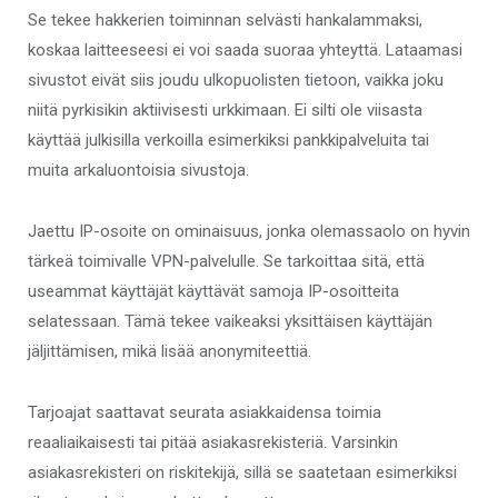
Se tekee hakkerien toiminnan selvästi hankalammaksi,
koskaa laitteeseesi ei voi saada suoraa yhteyttä. Lataamasi
sivustot eivät siis joudu ulkopuolisten tietoon, vaikka joku
niitä pyrkisikin aktiivisesti urkkimaan. Ei silti ole viisasta
käyttää julkisilla verkoilla esimerkiksi pankkipalveluita tai
muita arkaluontoisia sivustoja.
Jaettu IP-osoite on ominaisuus, jonka olemassaolo on hyvin
tärkeä toimivalle VPN-palvelulle. Se tarkoittaa sitä, että
useammat käyttäjät käyttävät samoja IP-osoitteita
selatessaan. Tämä tekee vaikeaksi yksittäisen käyttäjän
jäljittämisen, mikä lisää anonymiteettiä.
Tarjoajat saattavat seurata asiakkaidensa toimia
reaaliaikaisesti tai pitää asiakasrekisteriä. Varsinkin
asiakasrekisteri on riskitekijä, sillä se saatetaan esimerkiksi