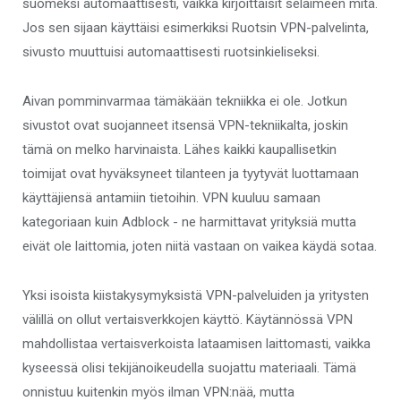
suomeksi automaattisesti, vaikka kirjoittaisit selaimeen mitä.
Jos sen sijaan käyttäisi esimerkiksi Ruotsin VPN-palvelinta,
sivusto muuttuisi automaattisesti ruotsinkieliseksi.
Aivan pomminvarmaa tämäkään tekniikka ei ole. Jotkun
sivustot ovat suojanneet itsensä VPN-tekniikalta, joskin
tämä on melko harvinaista. Lähes kaikki kaupallisetkin
toimijat ovat hyväksyneet tilanteen ja tyytyvät luottamaan
käyttäjiensä antamiin tietoihin. VPN kuuluu samaan
kategoriaan kuin Adblock - ne harmittavat yrityksiä mutta
eivät ole laittomia, joten niitä vastaan on vaikea käydä sotaa.
Yksi isoista kiistakysymyksistä VPN-palveluiden ja yritysten
välillä on ollut vertaisverkkojen käyttö. Käytännössä VPN
mahdollistaa vertaisverkoista lataamisen laittomasti, vaikka
kyseessä olisi tekijänoikeudella suojattu materiaali. Tämä
onnistuu kuitenkin myös ilman VPN:nää, mutta