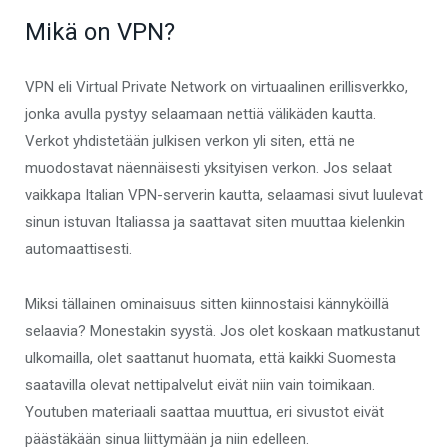
Mikä on VPN?
VPN eli Virtual Private Network on virtuaalinen erillisverkko,
jonka avulla pystyy selaamaan nettiä välikäden kautta.
Verkot yhdistetään julkisen verkon yli siten, että ne
muodostavat näennäisesti yksityisen verkon. Jos selaat
vaikkapa Italian VPN-serverin kautta, selaamasi sivut luulevat
sinun istuvan Italiassa ja saattavat siten muuttaa kielenkin
automaattisesti.
Miksi tällainen ominaisuus sitten kiinnostaisi kännyköillä
selaavia? Monestakin syystä. Jos olet koskaan matkustanut
ulkomailla, olet saattanut huomata, että kaikki Suomesta
saatavilla olevat nettipalvelut eivät niin vain toimikaan.
Youtuben materiaali saattaa muuttua, eri sivustot eivät
päästäkään sinua liittymään ja niin edelleen.