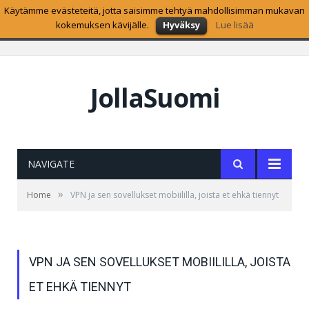
Käytämme evästeteitä, jotta saisimme tehtyä mahdollisimman mukavan
SUOSITUIMMAT
kokemuksen kävijälle.
Hyväksy
Lue lisää
Sailfish OS 2.1.2.3 Kiiminkijoki on nyt ladattavissa
JollaSuomi
NAVIGATE
»
Home
VPN ja sen sovellukset mobiililla, joista et ehkä tiennyt
VPN JA SEN SOVELLUKSET MOBIILILLA, JOISTA
ET EHKÄ TIENNYT