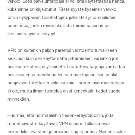
verkko. Edes palveluntarjoaja ei voi sitä käytettäessä nähdä,
kuka sinne on kirjautunut. Tästä syystä kyseinen verkko
onkin nykypäivän foliohattujen, julkkisten ja journalistien
suosiossa, joskin myös rikollista toimintaa sinne on
ilmeisistä syistä eksynyt.
VPN on kuitenkin paljon parempi vaihtoehto turvalliseen
selailuun kuin sen käyttämättä jättämiseen, varsinkin jos
asiakasrekisteriä ei ylläpidetä. Luotettava tarjoaja varmistaa
asiakkaidensa turvallisuuden samaan tapaan kuin pankit
suojelevat tallettajien salaisuuksia - pomminvarmaa suojaa
ei ole, mutta ilman taistelua eivät kenenkään tiedot vuoda
minnekään.
Huomaa, että normaaleihin tiedonkeräystapoihin, joita
monet sivustot käyttävät, VPN ei pure. Tällaisia ovat
esimerkiksi evästeet ja browser fingerprinting. Näiden lisäksi