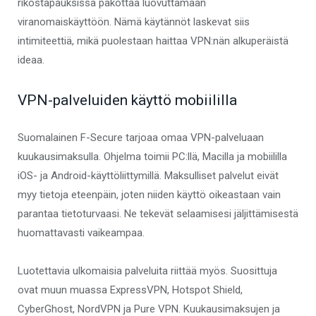
rikostapauksissa pakottaa luovuttamaan
viranomaiskäyttöön. Nämä käytännöt laskevat siis
intimiteettiä, mikä puolestaan haittaa VPN:nän alkuperäistä
ideaa.
VPN-palveluiden käyttö mobiililla
Suomalainen F-Secure tarjoaa omaa VPN-palveluaan
kuukausimaksulla. Ohjelma toimii PC:llä, Macilla ja mobiililla
iOS- ja Android-käyttöliittymillä. Maksulliset palvelut eivät
myy tietoja eteenpäin, joten niiden käyttö oikeastaan vain
parantaa tietoturvaasi. Ne tekevät selaamisesi jäljittämisestä
huomattavasti vaikeampaa.
Luotettavia ulkomaisia palveluita riittää myös. Suosittuja
ovat muun muassa ExpressVPN, Hotspot Shield,
CyberGhost, NordVPN ja Pure VPN. Kuukausimaksujen ja