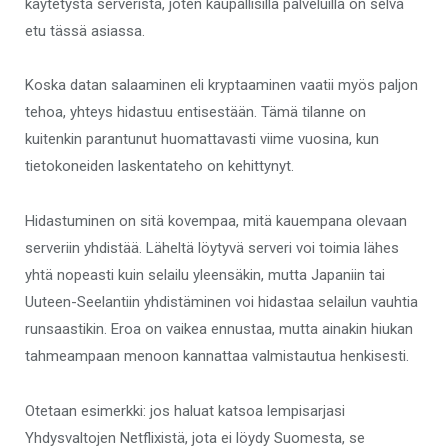
käytetystä serveristä, joten kaupallisilla palveluilla on selvä
etu tässä asiassa.
Koska datan salaaminen eli kryptaaminen vaatii myös paljon
tehoa, yhteys hidastuu entisestään. Tämä tilanne on
kuitenkin parantunut huomattavasti viime vuosina, kun
tietokoneiden laskentateho on kehittynyt.
Hidastuminen on sitä kovempaa, mitä kauempana olevaan
serveriin yhdistää. Läheltä löytyvä serveri voi toimia lähes
yhtä nopeasti kuin selailu yleensäkin, mutta Japaniin tai
Uuteen-Seelantiin yhdistäminen voi hidastaa selailun vauhtia
runsaastikin. Eroa on vaikea ennustaa, mutta ainakin hiukan
tahmeampaan menoon kannattaa valmistautua henkisesti.
Otetaan esimerkki: jos haluat katsoa lempisarjasi
Yhdysvaltojen Netflixistä, jota ei löydy Suomesta, se