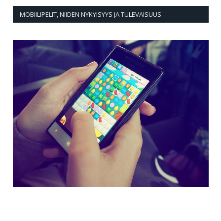
MOBIILIPELIT, NIIDEN NYKYISYYS JA TULEVAISUUS