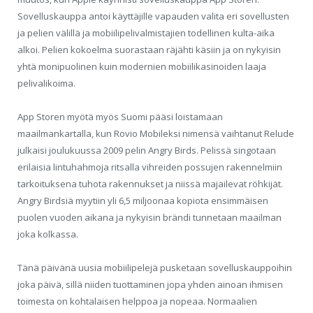
Sovelluskauppa antoi käyttäjille vapauden valita eri sovellusten
ja pelien välillä ja mobiilipelivalmistajien todellinen kulta-aika
alkoi. Pelien kokoelma suorastaan räjähti käsiin ja on nykyisin
yhtä monipuolinen kuin modernien mobiilikasinoiden laaja
pelivalikoima.
App Storen myötä myös Suomi pääsi loistamaan
maailmankartalla, kun Rovio Mobileksi nimensä vaihtanut Relude
julkaisi joulukuussa 2009 pelin Angry Birds. Pelissä singotaan
erilaisia lintuhahmoja ritsalla vihreiden possujen rakennelmiin
tarkoituksena tuhota rakennukset ja niissä majailevat röhkijät.
Angry Birdsiä myytiin yli 6,5 miljoonaa kopiota ensimmäisen
puolen vuoden aikana ja nykyisin brändi tunnetaan maailman
joka kolkassa.
Tänä päivänä uusia mobiilipelejä pusketaan sovelluskauppoihin
joka päivä, sillä niiden tuottaminen jopa yhden ainoan ihmisen
toimesta on kohtalaisen helppoa ja nopeaa. Normaalien