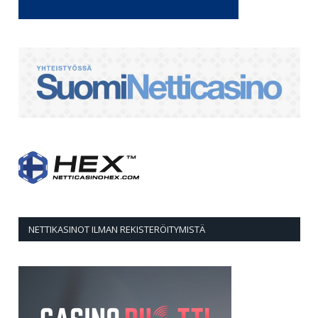
NETTIKASINOT ILMAN REKISTERÖITYMISTÄ