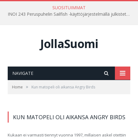
SUOSITUIMMAT
INOI 243 Peruspuhelin Sailfish -käyttöjärjestelmällä julkistettu Venäjällä
JollaSuomi
NAVIGATE
»
Home
Kun matopeli oli aikansa Angry Birds
KUN MATOPELI OLI AIKANSA ANGRY BIRDS
Kukaan ei varmasti tiennyt vuonna 1997, millaisen askel otettiin