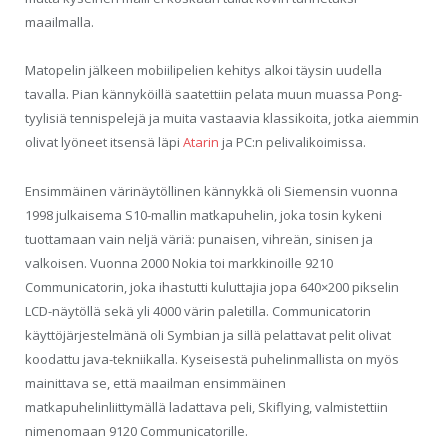
maailmalla.
Matopelin jälkeen mobiilipelien kehitys alkoi täysin uudella
tavalla. Pian kännyköillä saatettiin pelata muun muassa Pong-
tyylisiä tennispelejä ja muita vastaavia klassikoita, jotka aiemmin
olivat lyöneet itsensä läpi
Atarin
ja PC:n pelivalikoimissa.
Ensimmäinen värinäytöllinen kännykkä oli Siemensin vuonna
1998 julkaisema S10-mallin matkapuhelin, joka tosin kykeni
tuottamaan vain neljä väriä: punaisen, vihreän, sinisen ja
valkoisen. Vuonna 2000 Nokia toi markkinoille 9210
Communicatorin, joka ihastutti kuluttajia jopa 640×200 pikselin
LCD-näytöllä sekä yli 4000 värin paletilla. Communicatorin
käyttöjärjestelmänä oli Symbian ja sillä pelattavat pelit olivat
koodattu java-tekniikalla. Kyseisestä puhelinmallista on myös
mainittava se, että maailman ensimmäinen
matkapuhelinliittymällä ladattava peli, Skiflying, valmistettiin
nimenomaan 9120 Communicatorille.