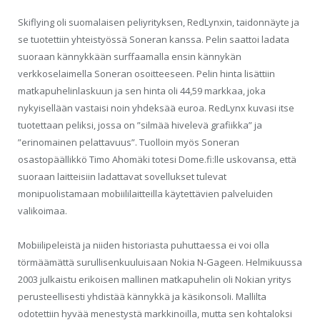
Skiflying oli suomalaisen peliyrityksen, RedLynxin, taidonnäyte ja
se tuotettiin yhteistyössä Soneran kanssa. Pelin saattoi ladata
suoraan kännykkään surffaamalla ensin kännykän
verkkoselaimella Soneran osoitteeseen. Pelin hinta lisättiin
matkapuhelinlaskuun ja sen hinta oli 44,59 markkaa, joka
nykyisellään vastaisi noin yhdeksää euroa. RedLynx kuvasi itse
tuotettaan peliksi, jossa on ”silmää hivelevä grafiikka” ja
”erinomainen pelattavuus”. Tuolloin myös Soneran
osastopäällikkö Timo Ahomäki totesi Dome.fi:lle uskovansa, että
suoraan laitteisiin ladattavat sovellukset tulevat
monipuolistamaan mobiililaitteilla käytettävien palveluiden
valikoimaa.
Mobiilipeleistä ja niiden historiasta puhuttaessa ei voi olla
törmäämättä surullisenkuuluisaan Nokia N-Gageen. Helmikuussa
2003 julkaistu erikoisen mallinen matkapuhelin oli Nokian yritys
perusteellisesti yhdistää kännykkä ja käsikonsoli. Mallilta
odotettiin hyvää menestystä markkinoilla, mutta sen kohtaloksi