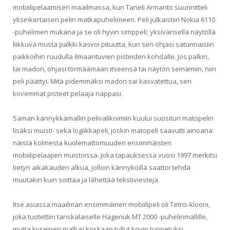
mobiilipelaamisen maailmassa, kun Taneli Armanto suunnitteli
yksinkertaisen pelin matkapuhelimeen. Peli julkaistiin Nokia 6110
-puhelimen mukana ja se oli hyvin simppeli; yksivärisellä näytöllä
liikkuva musta palkki kasvoi pituutta, kun sen ohjasi satunnaisiin
paikkoihin ruudulla ilmaantuvien pisteiden kohdalle. Jos palkin,
tai madon, ohjasi törmäämään itseensä tai näytön seinämiin, niin
peli päättyi. Mitä pidemmäksi madon sai kasvatettua, sen
kovemmat pisteet pelaaja nappasi.
Saman kännykkämallin pelivalikoimiin kuului suositun matopelin
lisäksi muisti- sekä logiikkapeli, joskin matopeli saavutti ainoana
näistä kolmesta kuolemattomuuden ensimmäisten
mobiilipelaajien muistoissa. Joka tapauksessa vuosi 1997 merkitsi
tietyn aikakauden alkua, jolloin kännyköillä saattoi tehdä
muutakin kuin soittaa ja lähettää tekstiviestejä.
Itse asiassa maailman ensimmäinen mobiilipeli oli Tetris-klooni,
joka tuotettiin tanskalaiselle Hagenuk MT 2000 -puhelinmallille,
mutta kyseinen malli ei koskaan tullut kovin tunnetuksi