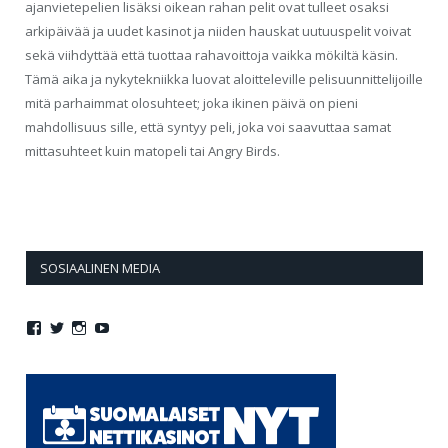
ajanvietepelien lisäksi oikean rahan pelit ovat tulleet osaksi
arkipäivää ja uudet kasinot ja niiden hauskat uutuuspelit voivat
sekä viihdyttää että tuottaa rahavoittoja vaikka mökiltä käsin.
Tämä aika ja nykytekniikka luovat aloitteleville pelisuunnittelijoille
mitä parhaimmat olosuhteet; joka ikinen päivä on pieni
mahdollisuus sille, että syntyy peli, joka voi saavuttaa samat
mittasuhteet kuin matopeli tai Angry Birds.
SOSIAALINEN MEDIA
Näytä
Näytä
Näytä
Näytä
Jollasuomi:n
jollasuomi:n
jollasuomi:n
jollasuomi:n
profiili
profiili
profiili
profiili
Facebook
Twitter
Instagram
YouTube
palvelussa
palvelussa
palvelussa
palvelussa