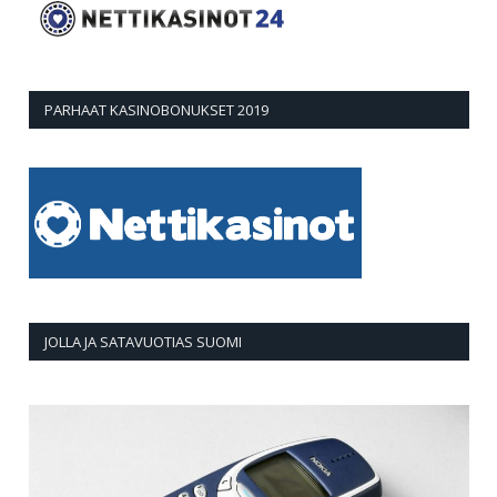
PARHAAT KASINOBONUKSET 2019
JOLLA JA SATAVUOTIAS SUOMI