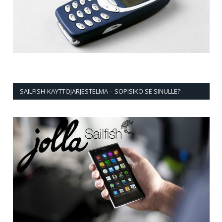
SAILFISH-KÄYTTÖJÄRJESTELMÄ – SOPISIKO SE SINULLE?