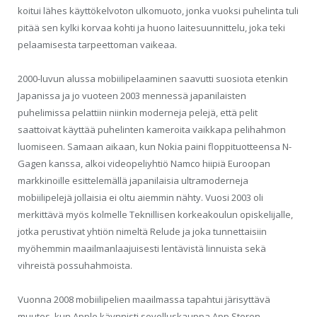
koitui lähes käyttökelvoton ulkomuoto, jonka vuoksi puhelinta tuli
pitää sen kylki korvaa kohti ja huono laitesuunnittelu, joka teki
pelaamisesta tarpeettoman vaikeaa.
2000-luvun alussa mobiilipelaaminen saavutti suosiota etenkin
Japanissa ja jo vuoteen 2003 mennessä japanilaisten
puhelimissa pelattiin niinkin moderneja pelejä, että pelit
saattoivat käyttää puhelinten kameroita vaikkapa pelihahmon
luomiseen. Samaan aikaan, kun Nokia paini floppituotteensa N-
Gagen kanssa, alkoi videopeliyhtiö Namco hiipiä Euroopan
markkinoille esittelemällä japanilaisia ultramoderneja
mobiilipelejä jollaisia ei oltu aiemmin nähty. Vuosi 2003 oli
merkittävä myös kolmelle Teknillisen korkeakoulun opiskelijalle,
jotka perustivat yhtiön nimeltä Relude ja joka tunnettaisiin
myöhemmin maailmanlaajuisesti lentävistä linnuista sekä
vihreistä possuhahmoista.
Vuonna 2008 mobiilipelien maailmassa tapahtui järisyttävä
muutos, kun Apple käynnisti sovelluskauppa App Storen.