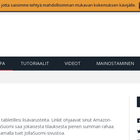
 jotta saisimme tehtyä mahdollisimman mukavan kokemuksen kävijälle.
nkijoki on nyt ladattavissa
PPA
TUTORIAALIT
VIDEOT
MAINOSTAMINEN
 tabletillesi lisävarusteita. Linkit ohjaavat sinut Amazon-
laSuomi saa jokaisesta tilauksesta pienen summan rahaa.
amalla tuet JollaSuomi-sivustoa.