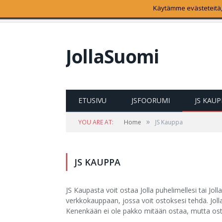
Käytämme evästeteitä,
SUOSITUIMMAT
Sailfish OS 2.1.2.3 Kiimi
JollaSuomi
ETUSIVU
JSFOORUMI
JS KAU
»
YOU ARE AT:
Home
JS Kauppa
JS KAUPPA
JS Kaupasta voit ostaa Jolla puhelimellesi tai Jolla
verkkokauppaan, jossa voit ostoksesi tehdä. Jol
Kenenkään ei ole pakko mitään ostaa, mutta ost