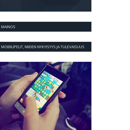
MAINOS
MOBIILIPELIT, NIIDEN NYKYISYYS JA TULEVAISUUS