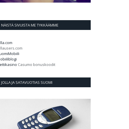
NÄISTÄ SIVUISTA ME TYKKÄÄMME
olla.com
ollausers.com
uomiMobiili
obiiliblogi
ettikasino
Casumo bonuskoodit
JOLLA JA SATAVUOTIAS SUOMI