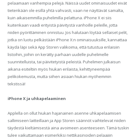
pelaamaan vanhempia pelejä. Näissä uudet ominaisuudet eivät
tietenkään ole esillä yhtä vahvasti, vaan ne näyttävät samalta,
kuin aikaisemmilla puhelimilla pelattuna. iPhone X ei siis
kuitenkaan vaadi erityistä päivitystä vanhoille peleille, jotta
niiden pyörittäminen onnistuu. Jos halutaan löytää sellaiset pelit,
jotka on luotu pelkästään iPhone X:n ominaisuuksille, kannattaa
käydä läpi sekä App Storen valikoima, että tutustua erilaisiin
listoihin, joihin on kerätty parhaan uudelle puhelimelle
suunnitelluista, tai päivitetyistä peleistä. Puhelimen julkaisun
aikana esiteltiin myös hiukan erilaista, kehittyneempää
pelikokemusta, mutta siihen asiaan hiukan myöhemmin
tekstissä!
iPhone X ja uhkapelaaminen
Applella on ollut hiukan hajanainen asenne uhkapelaamisen
sallimiseen laitteillaan ja App Storen säännöt vaihtelevat niiden
täydestä kieltämisestä aina avoimeen asenteeseen. Tämä tuskin
tulee vaikuttamaan esimerkiksi nettikasinoiden pelaajiin