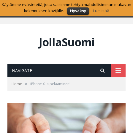
Käytämme evästeteitä, jotta saisimme tehtyä mahdollisimman mukavan
SUOSITUIMMAT
kokemuksen kävijälle.
Hyväksy
Lue lisää
Sailfish OS 2.1.2.3 Kiiminkijoki on nyt ladattavissa
JollaSuomi
NAVIGATE
»
Home
iPhone X ja pelaaminen!