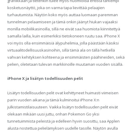
grafiikkaan ja tietenkin tulee myös huomioida entistä tarkempi
kosketusnäyttö, joka on varma tapa lievittää pelaajien
turhautumista. Näytön koko myös auttaa luomaan paremman
tunnelman pelaamiseen ja tämä onkin jäänyt hiukan vajaaksi
monilla mobiilikasinoilla, sillä ne eivät saa huomiota kiinnitettyä
samalla lailla, kuin esimerkiksi tietokoneen ruutu saa. iPhone X
voi myös olla ensimmäisiä älypuhelimia, jolla päästään käsiksi
virtuaalitodellisuuskasinoihin, sillä tämä ala on tällä hetkellä
vahvan kehityksen kohteena ja ensimmäisten päähineiden, sekä
pelien, oletetaan tulevan markkinoille muutaman vuoden sisällä.
iPhone X ja lisätyn todellisuuden pelit
Lisätyn todellisuuden pelit ovat kehittyneet huimasti viimeisen
parin vuoden aikana ja tämä kulminoitui iPhone X:n
julkistamistilaisuuteen. Vaikka lisätyn todellisuuden pelit eivät
olekaan mikään uusi juttu, onhan Pokemon Go yksi
tunnetuimmista peleistä ja edelleen hyvin suosittu, saa Applen
alusta nostettua pelielämyksen uudelle tasolle. Näytön avulla