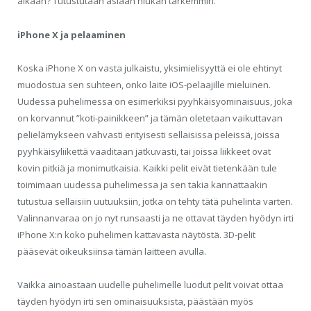
aikaan? Tutustutaan asiaan hiukan tarkemmin.
iPhone X ja pelaaminen
Koska iPhone X on vasta julkaistu, yksimielisyyttä ei ole ehtinyt
muodostua sen suhteen, onko laite iOS-pelaajille mieluinen.
Uudessa puhelimessa on esimerkiksi pyyhkäisyominaisuus, joka
on korvannut ”koti-painikkeen” ja tämän oletetaan vaikuttavan
pelielämykseen vahvasti erityisesti sellaisissa peleissä, joissa
pyyhkäisyliikettä vaaditaan jatkuvasti, tai joissa liikkeet ovat
kovin pitkiä ja monimutkaisia. Kaikki pelit eivät tietenkään tule
toimimaan uudessa puhelimessa ja sen takia kannattaakin
tutustua sellaisiin uutuuksiin, jotka on tehty tätä puhelinta varten.
Valinnanvaraa on jo nyt runsaasti ja ne ottavat täyden hyödyn irti
iPhone X:n koko puhelimen kattavasta näytöstä. 3D-pelit
pääsevät oikeuksiinsa tämän laitteen avulla.
Vaikka ainoastaan uudelle puhelimelle luodut pelit voivat ottaa
täyden hyödyn irti sen ominaisuuksista, päästään myös