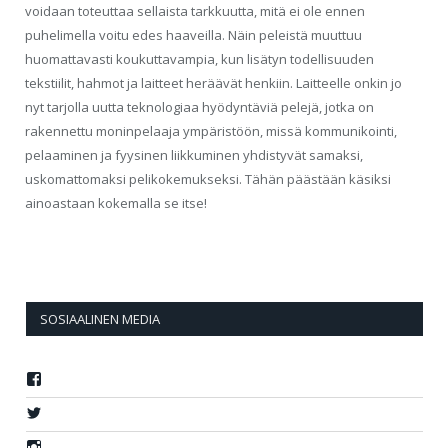
voidaan toteuttaa sellaista tarkkuutta, mitä ei ole ennen
puhelimella voitu edes haaveilla. Näin peleistä muuttuu
huomattavasti koukuttavampia, kun lisätyn todellisuuden
tekstiilit, hahmot ja laitteet heräävät henkiin. Laitteelle onkin jo
nyt tarjolla uutta teknologiaa hyödyntäviä pelejä, jotka on
rakennettu moninpelaaja ympäristöön, missä kommunikointi,
pelaaminen ja fyysinen liikkuminen yhdistyvät samaksi,
uskomattomaksi pelikokemukseksi. Tähän päästään käsiksi
ainoastaan kokemalla se itse!
SOSIAALINEN MEDIA
Näytä
Jollasuomi:n
profiili
Näytä
Facebook
jollasuomi:n
palvelussa
profiili
Näytä