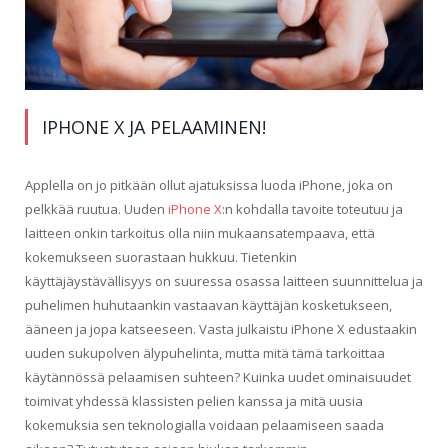
IPHONE X JA PELAAMINEN!
Applella on jo pitkään ollut ajatuksissa luoda iPhone, joka on
pelkkää ruutua. Uuden
iPhone X
:n kohdalla tavoite toteutuu ja
laitteen onkin tarkoitus olla niin mukaansatempaava, että
kokemukseen suorastaan hukkuu. Tietenkin
käyttäjäystävällisyys on suuressa osassa laitteen suunnittelua ja
puhelimen huhutaankin vastaavan käyttäjän kosketukseen,
ääneen ja jopa katseeseen. Vasta julkaistu iPhone X edustaakin
uuden sukupolven älypuhelinta, mutta mitä tämä tarkoittaa
käytännössä pelaamisen suhteen? Kuinka uudet ominaisuudet
toimivat yhdessä klassisten pelien kanssa ja mitä uusia
kokemuksia sen teknologialla voidaan pelaamiseen saada