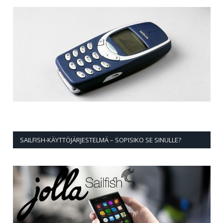
SAILFISH-KÄYTTÖJÄRJESTELMÄ – SOPISIKO SE SINULLE?