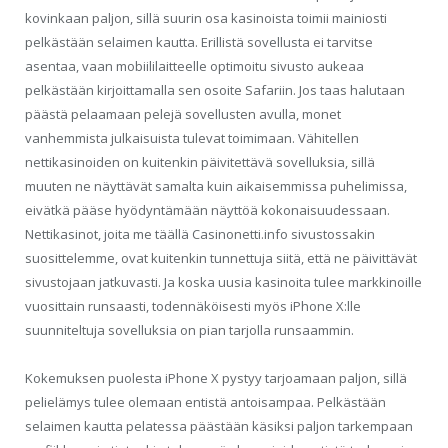
kovinkaan paljon, sillä suurin osa kasinoista toimii mainiosti
pelkästään selaimen kautta. Erillistä sovellusta ei tarvitse
asentaa, vaan mobiililaitteelle optimoitu sivusto aukeaa
pelkästään kirjoittamalla sen osoite Safariin. Jos taas halutaan
päästä pelaamaan pelejä sovellusten avulla, monet
vanhemmista julkaisuista tulevat toimimaan. Vähitellen
nettikasinoiden on kuitenkin päivitettävä sovelluksia, sillä
muuten ne näyttävät samalta kuin aikaisemmissa puhelimissa,
eivätkä pääse hyödyntämään näyttöä kokonaisuudessaan.
Nettikasinot, joita me täällä Casinonetti.info sivustossakin
suosittelemme, ovat kuitenkin tunnettuja siitä, että ne päivittävät
sivustojaan jatkuvasti. Ja koska uusia kasinoita tulee markkinoille
vuosittain runsaasti, todennäköisesti myös iPhone X:lle
suunniteltuja sovelluksia on pian tarjolla runsaammin.
Kokemuksen puolesta iPhone X pystyy tarjoamaan paljon, sillä
pelielämys tulee olemaan entistä antoisampaa. Pelkästään
selaimen kautta pelatessa päästään käsiksi paljon tarkempaan