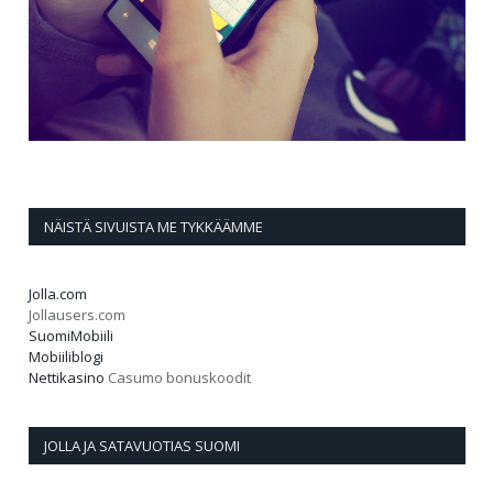
NÄISTÄ SIVUISTA ME TYKKÄÄMME
Jolla.com
Jollausers.com
SuomiMobiili
Mobiiliblogi
Nettikasino
Casumo bonuskoodit
JOLLA JA SATAVUOTIAS SUOMI